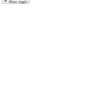
Za dojenčad s probavnim tegobama
Menu toggle
Za dojenčad s alergijama