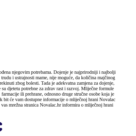
ođena njegovim potrebama. Dojenje je najprirodniji i najbolji
 trudu i ustrajnosti mame, nije moguće, da količina majčinog
rekinuti zbog bolesti. Tada je adekvatna zamjena za dojenje,
e su djetetu potrebne za zdrav rast i razvoj. Mliječne formule
 farmacije ili prehrane, odnosno druge stručne osobe koja je
k bit će vam dostupne informacije o mliječnoj hrani Novalac
 vas mrežna stranica Novalac.hr informira o mliječnoj hrani