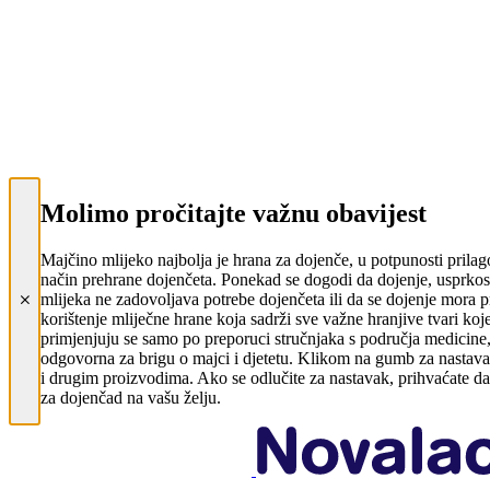
Molimo pročitajte važnu obavijest
Majčino mlijeko najbolja je hrana za dojenče, u potpunosti prilag
način prehrane dojenčeta. Ponekad se dogodi da dojenje, usprkos
mlijeka ne zadovoljava potrebe dojenčeta ili da se dojenje mora p
korištenje mliječne hrane koja sadrži sve važne hranjive tvari koj
primjenjuju se samo po preporuci stručnjaka s područja medicine,
odgovorna za brigu o majci i djetetu. Klikom na gumb za nastava
i drugim proizvodima. Ako se odlučite za nastavak, prihvaćate da
za dojenčad na vašu želju.