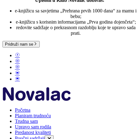
Upisom u Klub Novalac dobivaš:
e-knjižicu sa savjetima „Prehrana prvih 1000 dana“ za mamu i
bebu;
e-knjižicu s korisnim informacijama „Prva godina dojenčeta“;
redovite sadržaje o prekrasnom razdoblju koje te upravo sada
prati.
Pridruži nam se
Početna
Planiram trudnoću
Trudna sam
Upravo sam rodila
Predanost kvaliteti
Poučni sadržaji