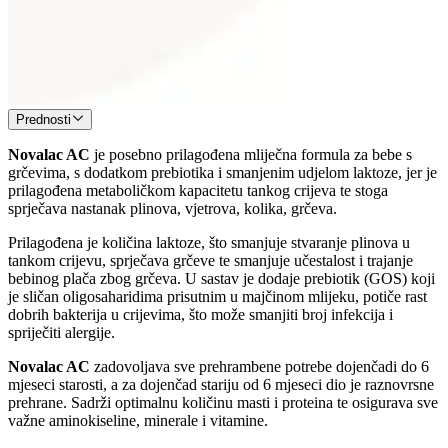
Prednosti
Novalac AC
je posebno prilagođena mliječna formula za bebe s
grčevima, s dodatkom prebiotika i smanjenim udjelom laktoze, jer je
prilagođena metaboličkom kapacitetu tankog crijeva te stoga
sprječava nastanak plinova, vjetrova, kolika, grčeva.
Prilagođena je količina laktoze, što smanjuje stvaranje plinova u
tankom crijevu, sprječava grčeve te smanjuje učestalost i trajanje
bebinog plača zbog grčeva. U sastav je dodaje prebiotik (GOS) koji
je sličan oligosaharidima prisutnim u majčinom mlijeku, potiče rast
dobrih bakterija u crijevima, što može smanjiti broj infekcija i
spriječiti alergije.
Novalac AC
zadovoljava sve prehrambene potrebe dojenčadi do 6
mjeseci starosti, a za dojenčad stariju od 6 mjeseci dio je raznovrsne
prehrane. Sadrži optimalnu količinu masti i proteina te osigurava sve
važne aminokiseline, minerale i vitamine.