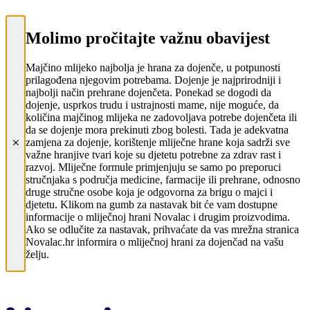
Molimo pročitajte važnu obavijest
Majčino mlijeko najbolja je hrana za dojenče, u potpunosti
prilagođena njegovim potrebama. Dojenje je najprirodniji i
najbolji način prehrane dojenčeta. Ponekad se dogodi da
dojenje, usprkos trudu i ustrajnosti mame, nije moguće, da
količina majčinog mlijeka ne zadovoljava potrebe dojenčeta ili
da se dojenje mora prekinuti zbog bolesti. Tada je adekvatna
zamjena za dojenje, korištenje mliječne hrane koja sadrži sve
važne hranjive tvari koje su djetetu potrebne za zdrav rast i
razvoj. Mliječne formule primjenjuju se samo po preporuci
stručnjaka s područja medicine, farmacije ili prehrane, odnosno
druge stručne osobe koja je odgovorna za brigu o majci i
djetetu. Klikom na gumb za nastavak bit će vam dostupne
informacije o mliječnoj hrani Novalac i drugim proizvodima.
Ako se odlučite za nastavak, prihvaćate da vas mrežna stranica
Novalac.hr informira o mliječnoj hrani za dojenčad na vašu
želju.