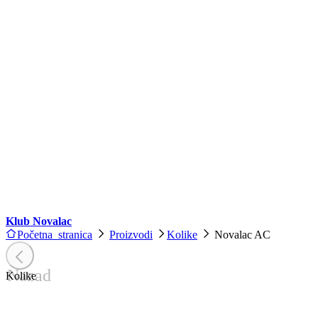
Klub Novalac
Početna stranica
Proizvodi
Kolike
Novalac AC
Nazad
Kolike