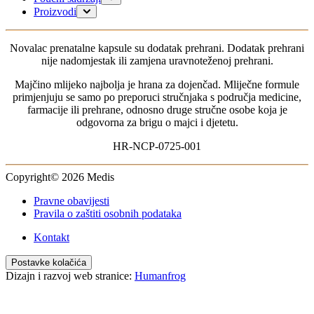
Planiranje trudnoće
Proizvodi
Trudnoća
Za mame
Dojenje
0-6 mjeseci
Novalac prenatalne kapsule su dodatak prehrani. Dodatak prehrani
Moje dijete
6-12 mjeseci
nije nadomjestak ili zamjena uravnoteženoj prehrani.
1-3 godine
Za dojenčad bez probavnih tegoba
Majčino mlijeko najbolja je hrana za dojenčad. Mliječne formule
Za dojenčad s probavnim tegobama
primjenjuju se samo po preporuci stručnjaka s područja medicine,
Za dojenčad s alergijama
farmacije ili prehrane, odnosno druge stručne osobe koja je
odgovorna za brigu o majci i djetetu.
HR-NCP-0725-001
Copyright© 2026 Medis
Pravne obavijesti
Pravila o zaštiti osobnih podataka
Kontakt
Postavke kolačića
Dizajn i razvoj web stranice:
Humanfrog