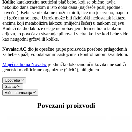
Kolike
karakterizira neutješni plač bebe, koji se obično javlja
nekoliko dana zaredom u isto doba dana (najčešće poslijepodne i
navečer). Bebu se nikako ne može smiriti, lice mu je crveno, napeto
je i grče mu se noge. Uzrok može biti fiziološki nedostatak laktaze,
enzima koji metabolizira laktozu (mliječni šećer) u tankom crijevu.
Budući da dio laktoze ostaje neprobavljen i fermentira u tankom
crijevu, to povećava stvaranje plinova i vjetra, koji se kod bebe vide
kao neugodni grčevi ili kolike.
Novalac AC
dio je opsežne grupe proizvoda posebno prilagođenih
za bebe s pažljivo odabranim sastojcima i kontroliranom kvalitetom.
Mliječna hrana Novalac
je klinički dokazano učinkovita i ne sadrži
genetski modificirane organizme (GMO), niti gluten.
Upotreba
Sastav
Uobičajeno doziranje mliječne hrane
Novalac AC:
Više informacija
Sastav mliječne hrane Novalac u skladu je s europskim smjernicama
Starost dojenčeta (mjeseci)
0-1
1-2
2-4
4-6
6-12
12-36
o dječjoj mliječnoj hrani, ne sadrži genetski modificirane organizme
Novalac AC je hrana posebno razvijena da zadovolji prehrambene
Povezani proizvodi
Broj obroka na dan
6
5
5
4
3*
2*
(GMO), a ni gluten.
potrebe dojenčadi u slučaju bolova u trbuhu, vjetrova i nadutosti kao
posljedica netolerancije na laktozu. Budući da ima smanjen sadržaj
Broj mjerica za pripremu jednog obroka
3
4
5
7
7
8
Njegov pomno odabran
sastav
osigurava vašem mališanu sve
laktoze, ograničava crijevnu fermentaciju i povezane grčeve.
potrebne sastojke za zdrav rast i razvoj u prvom razdoblju života.
Količina vode (ml)
90
120
150
210
210
240
Novalac AC zadovoljava sve prehrambene potrebe djeteta od