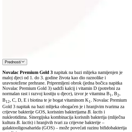
Prednosti
Novalac Premium Gold 3
napitak na bazi mlijeka namijenjen je
maloj djeci od 1. do 3. godine života kao dio raznolike i
uravnotežene prehrane. Pripremljeni obrok (jedna bočica napitka
Novalac Premium Gold 3) sadrži kalcij i vitamin D (potrebni za
normalan rast i razvoj kostiju u djece), izvor je vitamina B
, B
,
1
2
B
, C, D, E i biotina te je bogat vitaminom K
. Novalac Premium
12
1
Gold 3 napitak na bazi mlijeka obogaćen je i hranjivim tvarima za
crijevne bakterije GOS, korisnim bakterijama
B. lactis
i
nukleotidima. Sinergijska kombinacija korisnih bakterija (mliječna
kultura
B. lactis
) i hranjivih tvari za crijevne bakterije –
galaktooligosaharida (GOS) – može povećati razinu bifidobakterija