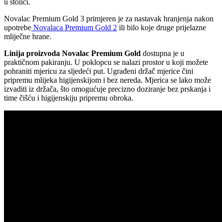
u stolici.
Novalac Premium Gold 3 primjeren je za nastavak hranjenja nakon
upotrebe
Novalaca Premium Gold 2
ili bilo koje druge prijelazne
mliječne hrane.
Linija proizvoda Novalac Premium Gold
dostupna je u
praktičnom pakiranju. U poklopcu se nalazi prostor u koji možete
pohraniti mjericu za sljedeći put. Ugrađeni držač mjerice čini
pripremu mlijeka higijenskijom i bez nereda. Mjerica se lako može
izvaditi iz držača, što omogućuje precizno doziranje bez prskanja i
time čišću i higijenskiju pripremu obroka.