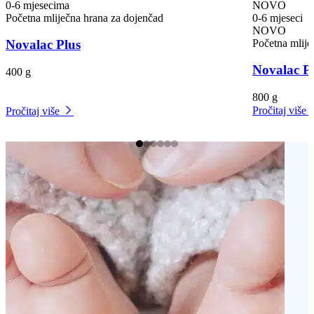
0-6 mjesecima
NOVO
Početna mliječna hrana za dojenčad
0-6 mjeseci
NOVO
Početna mlije
Novalac Plus
Novalac P
400 g
800 g
Pročitaj više
Pročitaj više