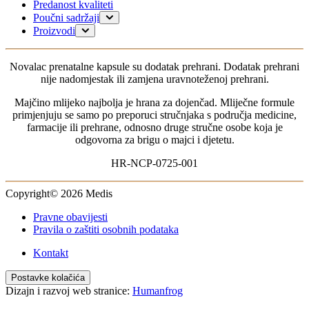
Predanost kvaliteti
Poučni sadržaji
Planiranje trudnoće
Proizvodi
Trudnoća
Za mame
Dojenje
0-6 mjeseci
Novalac prenatalne kapsule su dodatak prehrani. Dodatak prehrani
Moje dijete
6-12 mjeseci
nije nadomjestak ili zamjena uravnoteženoj prehrani.
1-3 godine
Za dojenčad bez probavnih tegoba
Majčino mlijeko najbolja je hrana za dojenčad. Mliječne formule
Za dojenčad s probavnim tegobama
primjenjuju se samo po preporuci stručnjaka s područja medicine,
Za dojenčad s alergijama
farmacije ili prehrane, odnosno druge stručne osobe koja je
odgovorna za brigu o majci i djetetu.
HR-NCP-0725-001
Copyright© 2026 Medis
Pravne obavijesti
Pravila o zaštiti osobnih podataka
Kontakt
Postavke kolačića
Dizajn i razvoj web stranice:
Humanfrog