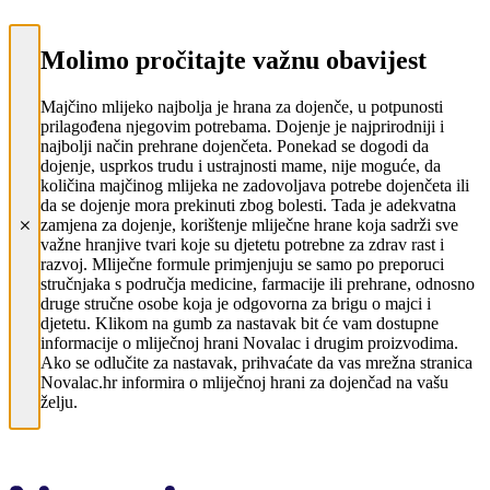
Molimo pročitajte važnu obavijest
Majčino mlijeko najbolja je hrana za dojenče, u potpunosti
prilagođena njegovim potrebama. Dojenje je najprirodniji i
najbolji način prehrane dojenčeta. Ponekad se dogodi da
dojenje, usprkos trudu i ustrajnosti mame, nije moguće, da
količina majčinog mlijeka ne zadovoljava potrebe dojenčeta ili
da se dojenje mora prekinuti zbog bolesti. Tada je adekvatna
zamjena za dojenje, korištenje mliječne hrane koja sadrži sve
važne hranjive tvari koje su djetetu potrebne za zdrav rast i
razvoj. Mliječne formule primjenjuju se samo po preporuci
stručnjaka s područja medicine, farmacije ili prehrane, odnosno
druge stručne osobe koja je odgovorna za brigu o majci i
djetetu. Klikom na gumb za nastavak bit će vam dostupne
informacije o mliječnoj hrani Novalac i drugim proizvodima.
Ako se odlučite za nastavak, prihvaćate da vas mrežna stranica
Novalac.hr informira o mliječnoj hrani za dojenčad na vašu
želju.